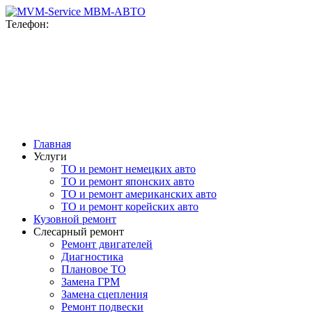
MВМ-АВТО
Телефон:
+7(916)777-76-78
+7(915)092-47-98
ул. Верейская, 10
с 9-00 до 20-00 ежедневно
Главная
Услуги
ТО и ремонт немецких авто
ТО и ремонт японских авто
ТО и ремонт американских авто
ТО и ремонт корейских авто
Кузовной ремонт
Слесарный ремонт
Ремонт двигателей
Диагностика
Плановое ТО
Замена ГРМ
Замена сцепления
Ремонт подвески