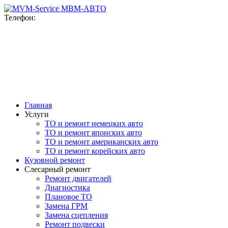
MВМ-АВТО
Телефон:
+7(916)777-76-78
+7(915)092-47-98
ул. Верейская, 10
с 9-00 до 20-00 ежедневно
Главная
Услуги
ТО и ремонт немецких авто
ТО и ремонт японских авто
ТО и ремонт американских авто
ТО и ремонт корейских авто
Кузовной ремонт
Слесарный ремонт
Ремонт двигателей
Диагностика
Плановое ТО
Замена ГРМ
Замена сцепления
Ремонт подвески