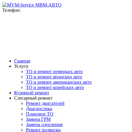
MВМ-АВТО
Телефон:
+7(916)777-76-78
+7(915)092-47-98
ул. Верейская, 10
с 9-00 до 20-00 ежедневно
Главная
Услуги
ТО и ремонт немецких авто
ТО и ремонт японских авто
ТО и ремонт американских авто
ТО и ремонт корейских авто
Кузовной ремонт
Слесарный ремонт
Ремонт двигателей
Диагностика
Плановое ТО
Замена ГРМ
Замена сцепления
Ремонт подвески